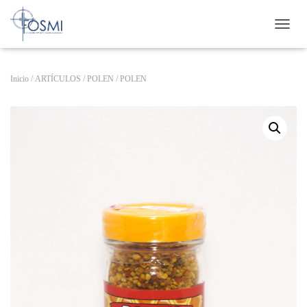
C
A
M
B
Inicio
/
ARTÍCULOS
/
POLEN
/ POLEN
I
A
R
M
O
D
O
D
E
N
A
V
E
G
A
C
I