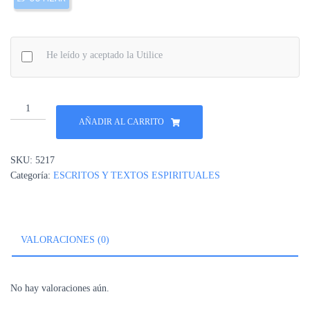
He leído y aceptado la Utilice
LIBÉRATE
DE
AÑADIR AL CARRITO
TODA
DEUDA
SKU:
5217
cantidad
Categoría:
ESCRITOS Y TEXTOS ESPIRITUALES
VALORACIONES (0)
No hay valoraciones aún.