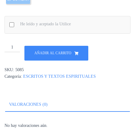
He leído y aceptado la Utilice
CÓMO
DOMINAR
AÑADIR AL CARRITO
LA
LENGUA
SKU:
5085
cantidad
Categoría:
ESCRITOS Y TEXTOS ESPIRITUALES
VALORACIONES (0)
No hay valoraciones aún.